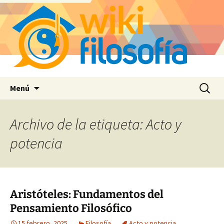
Saltar
Buscar:
Menú
al
contenido
Archivo de la etiqueta: Acto y
potencia
Aristóteles: Fundamentos del
Pensamiento Filosófico
15 febrero, 2025
Filosofía
Acto y potencia
,