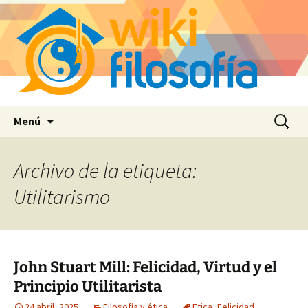
Saltar
Buscar:
Menú
al
contenido
Archivo de la etiqueta:
Utilitarismo
John Stuart Mill: Felicidad, Virtud y el
Principio Utilitarista
24 abril, 2025
Filosofía y ética
Etica
,
Felicidad
,