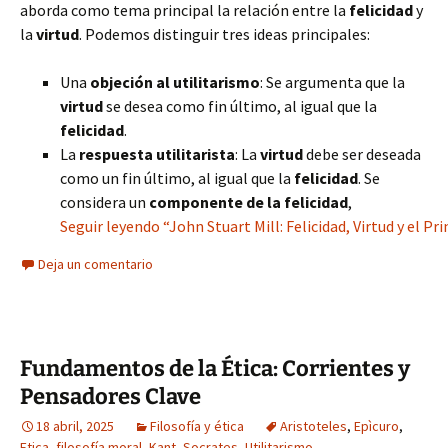
aborda como tema principal la relación entre la
felicidad
y
la
virtud
. Podemos distinguir tres ideas principales:
Una
objeción al utilitarismo
: Se argumenta que la
virtud
se desea como fin último, al igual que la
felicidad
.
La
respuesta utilitarista
: La
virtud
debe ser deseada
como un fin último, al igual que la
felicidad
. Se
considera un
componente de la felicidad
,
Seguir leyendo “John Stuart Mill: Felicidad, Virtud y el Pri
Deja un comentario
Fundamentos de la Ética: Corrientes y
Pensadores Clave
18 abril, 2025
Filosofía y ética
Aristoteles
,
Epìcuro
,
Etica
,
filosofía moral
,
Kant
,
Socrates
,
Utilitarismo