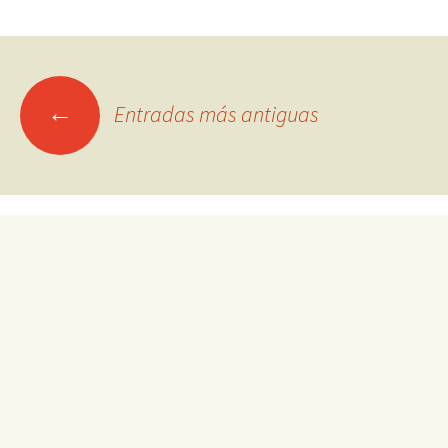
Ir
←
Entradas más antiguas
a
las
entradas