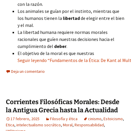
con la razón.
Los animales se guían por el instinto, mientras que
los humanos tienen la
libertad
de elegir entre el bien
y el mal.
La libertad humana requiere normas morales
racionales que guíen nuestras decisiones hacia el
cumplimiento del
deber
.
El objetivo de la moral es que nuestras
Seguir leyendo “Fundamentos de la Ética: De Kant al Multi
Deja un comentario
Corrientes Filosóficas Morales: Desde
la Antigua Grecia hasta la Actualidad
17 febrero, 2025
Filosofía y ética
cinismo
,
Estoicismo
,
Etica
,
intelectualismo socrático
,
Moral
,
Responsabilidad
,