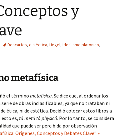
Conceptos y
lave
Descartes
,
dialéctica
,
Hegel
,
Idealismo platonico
,
no metafísica
uñó el término
metafísica
. Se dice que, al ordenar los
 serie de obras inclasificables, ya que no trataban ni
i de ética, ni de estética. Decidió colocar estos libros a
, esto es,
tà metà tà physicá
. Por lo tanto, se considera
ealidad que puede ser percibida por observación
física: Orígenes, Conceptos y Debates Clave” »