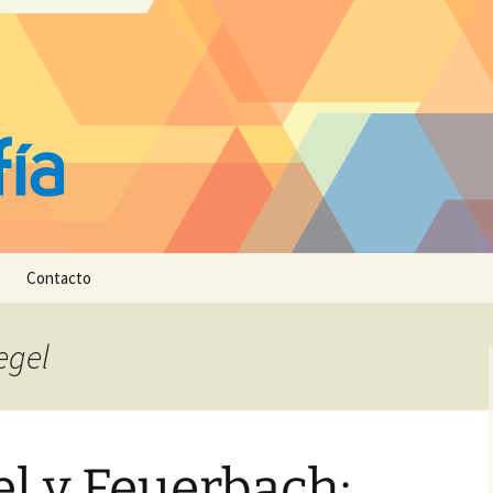
Contacto
egel
l y Feuerbach: