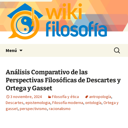
Saltar
Buscar:
Menú
al
contenido
Análisis Comparativo de las
Perspectivas Filosóficas de Descartes y
Ortega y Gasset
3 noviembre, 2024
Filosofía y ética
antropología
,
Descartes
,
epistemologia
,
Filosofía moderna
,
ontología
,
Ortega y
gasset
,
perspectivismo
,
racionalismo