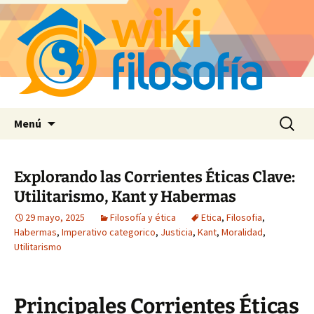
Saltar
Buscar:
Menú
al
contenido
Explorando las Corrientes Éticas Clave:
Utilitarismo, Kant y Habermas
29 mayo, 2025
Filosofía y ética
Etica
,
Filosofia
,
Habermas
,
Imperativo categorico
,
Justicia
,
Kant
,
Moralidad
,
Utilitarismo
Principales Corrientes Éticas