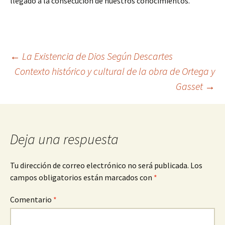
llegado a la consecución de nuestros conocimientos.
Navegación
←
La Existencia de Dios Según Descartes
Contexto histórico y cultural de la obra de Ortega y
Gasset
→
de
entradas
Deja una respuesta
Tu dirección de correo electrónico no será publicada.
Los
campos obligatorios están marcados con
*
Comentario
*