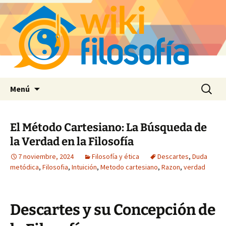
Saltar
Buscar:
Menú
al
contenido
El Método Cartesiano: La Búsqueda de
la Verdad en la Filosofía
7 noviembre, 2024
Filosofía y ética
Descartes
,
Duda
metódica
,
Filosofia
,
Intuición
,
Metodo cartesiano
,
Razon
,
verdad
Descartes y su Concepción de