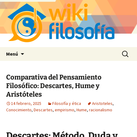
Saltar
Buscar:
Menú
al
contenido
Comparativa del Pensamiento
Filosófico: Descartes, Hume y
Aristóteles
14 febrero, 2025
Filosofía y ética
Aristoteles
,
Conocimiento
,
Descartes
,
empirismo
,
Hume
,
racionalismo
Descartes: Método, Duda y