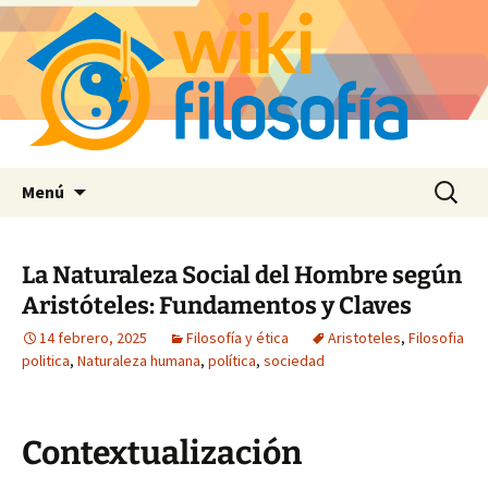
Saltar
Buscar:
Menú
al
contenido
La Naturaleza Social del Hombre según
Aristóteles: Fundamentos y Claves
14 febrero, 2025
Filosofía y ética
Aristoteles
,
Filosofia
politica
,
Naturaleza humana
,
política
,
sociedad
Contextualización