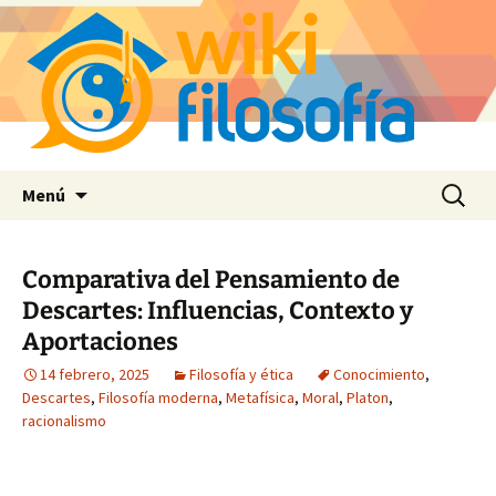
Saltar
Buscar:
Menú
al
contenido
Comparativa del Pensamiento de
Descartes: Influencias, Contexto y
Aportaciones
14 febrero, 2025
Filosofía y ética
Conocimiento
,
Descartes
,
Filosofía moderna
,
Metafísica
,
Moral
,
Platon
,
racionalismo