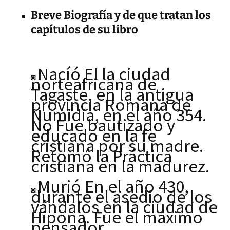
Breve Biografía y de que tratan los
capítulos de su libro
Nacíó El la ciudad
◙
norteafricana de
Tagaste, en la antigua
provincia Romana de
Numidia, en el año 354.
No Fue bautizado y
educado en la fe
cristiana por su madre.
Retomó la Práctica
cristiana en la madurez.
Murió En el año 430,
◙
durante el asedio de los
vándalos en la ciudad de
Hipona. Fue el máximo
pensador