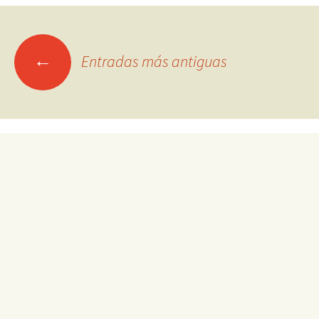
Ir
←
Entradas más antiguas
a
las
entradas