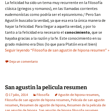
La felicidad ha sido un tema muy recurrente en la filosofía
clásica (griegos y romanos), en las llamadas corrientes
eudemonístas como podría ser el epicureismo./ Pero San
Agustín buscaba la verdad, ya que esa era la única manera de
hayar la felicidad. Para llegar a aquella verdad, y por lo
tanto a la felicidad era necesario el
conocimiento
, que se
hayaba gracias a la razón y la fe. Este conocimiento en su
grado máximo era Dios (lo que para Platón era el bien)
Seguir leyendo “Filosofia de san agustin de hipona resumen” »
Deja un comentario
San agustin la pelicula resumen
17 julio, 2014
Filosofía
Agustin de hipona resumen
,
Filosofia de san agustin de hipona resumen
,
Pelicula de san agustin
resumen
,
Resumen de agustin de hipona
,
Resumen de la pelicula de
san agustin de hipona
,
San agustin de hipona filosofia resumen
,