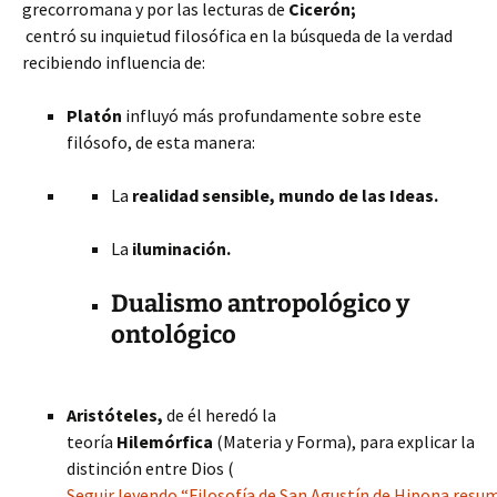
grecorromana y por las lecturas de
Cicerón;
centró su inquietud filosófica en la búsqueda de la verdad
recibiendo influencia de:
Platón
influyó más profundamente sobre este
filósofo, de esta manera:
La
realidad sensible, mundo de las Ideas.
La
iluminación.
Dualismo antropológico y
ontológico
Aristóteles,
de él heredó la
teoría
Hilemórfica
(Materia y Forma), para explicar la
distinción entre Dios (
Seguir leyendo “Filosofía de San Agustín de Hipona resu