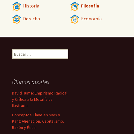
Historia
Filosofía
Derecho
Economía
Buscar:
Últimos aportes
David Hume: Empirismo Radical
y Crítica a la Metafísica
Ilustrada
Conceptos Clave en Marx y
Kant: Alienación, Capitalismo,
Razón y Ética