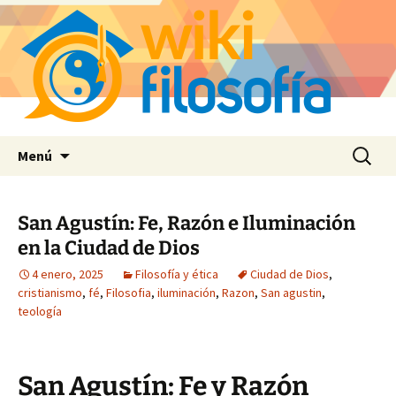
Saltar
Buscar:
Menú
al
contenido
San Agustín: Fe, Razón e Iluminación
en la Ciudad de Dios
4 enero, 2025
Filosofía y ética
Ciudad de Dios
,
cristianismo
,
fé
,
Filosofia
,
iluminación
,
Razon
,
San agustin
,
teología
San Agustín: Fe y Razón