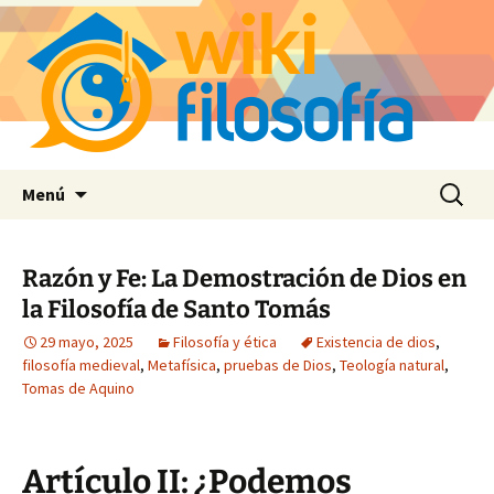
Saltar
Buscar:
Menú
al
contenido
Razón y Fe: La Demostración de Dios en
la Filosofía de Santo Tomás
29 mayo, 2025
Filosofía y ética
Existencia de dios
,
filosofía medieval
,
Metafísica
,
pruebas de Dios
,
Teología natural
,
Tomas de Aquino
Artículo II: ¿Podemos