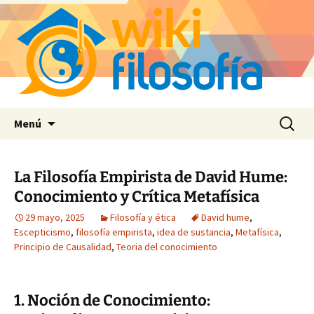
Saltar
Buscar:
Menú
al
contenido
La Filosofía Empirista de David Hume:
Conocimiento y Crítica Metafísica
29 mayo, 2025
Filosofía y ética
David hume
,
Escepticismo
,
filosofía empirista
,
idea de sustancia
,
Metafísica
,
Principio de Causalidad
,
Teoria del conocimiento
1. Noción de Conocimiento: