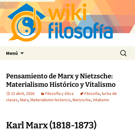
Saltar
Buscar:
Menú
al
contenido
Pensamiento de Marx y Nietzsche:
Materialismo Histórico y Vitalismo
23 abril, 2026
Filosofía y ética
Filosofia
,
lucha de
clases
,
Marx
,
Materialismo historico
,
Nietzsche
,
Vitalismo
Karl Marx (1818-1873)