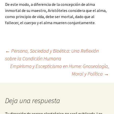
De este modo, a diferencia de la concepción de alma
inmortal de su maestro, Aristóteles considera que el alma,
como principio de vida, debe ser mortal, dado que al
fallecer, el cuerpo y el alma mueren conjuntamente.
Navegación
←
Persona, Sociedad y Bioética: Una Reflexión
sobre la Condición Humana
Empirismo y Escepticismo en Hume: Gnoseología,
de
Moral y Política
→
entradas
Deja una respuesta
Tu dirección de correo electrónico no será publicada.
Los