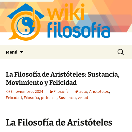
Saltar
Buscar:
Menú
al
contenido
La Filosofía de Aristóteles: Sustancia,
Movimiento y Felicidad
8 noviembre, 2024
Filosofía
acto
,
Aristoteles
,
Felicidad
,
Filosofia
,
potencia
,
Sustancia
,
virtud
La Filosofía de Aristóteles