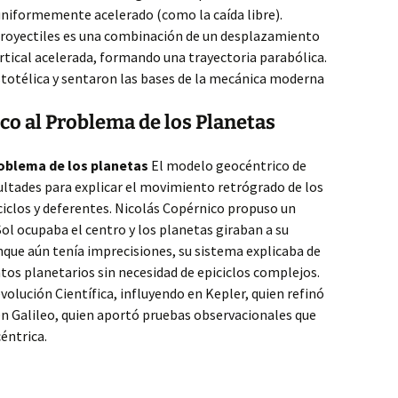
uniformemente acelerado (como la caída libre).
proyectiles es una combinación de un desplazamiento
rtical acelerada, formando una trayectoria parabólica.
ristotélica y sentaron las bases de la mecánica moderna
co al Problema de los Planetas
roblema de los planetas
El modelo geocéntrico de
ultades para explicar el movimiento retrógrado de los
iciclos y deferentes. Nicolás Copérnico propuso un
Sol ocupaba el centro y los planetas giraban a su
unque aún tenía imprecisiones, su sistema explicaba de
os planetarios sin necesidad de epiciclos complejos.
evolución Científica, influyendo en Kepler, quien refinó
 en Galileo, quien aportó pruebas observacionales que
éntrica.