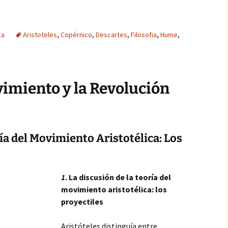
ca
Aristoteles
,
Copérnico
,
Descartes
,
Filosofia
,
Hume
,
vimiento y la Revolución
ía del Movimiento Aristotélica: Los
1
. La discusión de la teoría del
movimiento aristotélica: los
proyectiles
Aristóteles distinguía entre