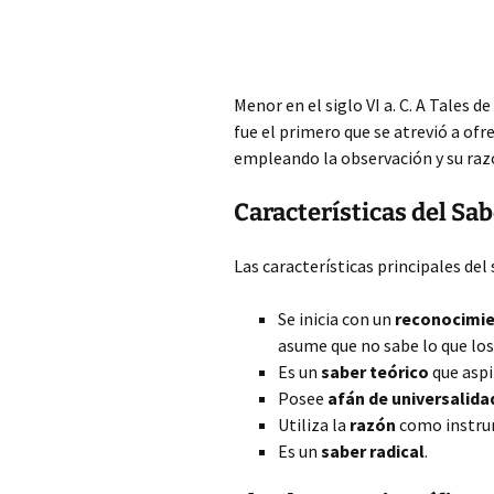
Menor en el siglo VI a. C. A Tales d
fue el primero que se atrevió a ofr
empleando la observación y su ra
Características del Sab
Las características principales del 
Se inicia con un
reconocimie
asume que no sabe lo que los
Es un
saber teórico
que aspi
Posee
afán de universalida
Utiliza la
razón
como instru
Es un
saber radical
.