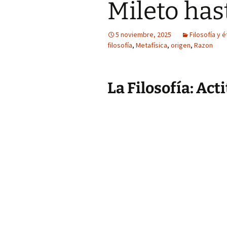
Mileto has
5 noviembre, 2025
Filosofía y é
filosofía
,
Metafísica
,
origen
,
Razon
La Filosofía: Act