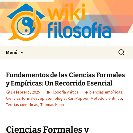
Saltar
Buscar:
Menú
al
contenido
Fundamentos de las Ciencias Formales
y Empíricas: Un Recorrido Esencial
14 febrero, 2025
Filosofía y ética
ciencias empíricas
,
Ciencias formales
,
epistemologia
,
Karl Popper
,
Metodo cientifico
,
Teorías científicas
,
Thomas Kuhn
Ciencias Formales y