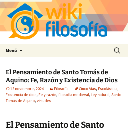
Saltar
Buscar:
Menú
al
contenido
El Pensamiento de Santo Tomás de
Aquino: Fe, Razón y Existencia de Dios
12 noviembre, 2024
Filosofía
Cinco Vías
,
Escolástica
,
Existencia de dios
,
Fe y razón
,
filosofía medieval
,
Ley natural
,
Santo
Tomás de Aquino
,
virtudes
El Pensamiento de Santo