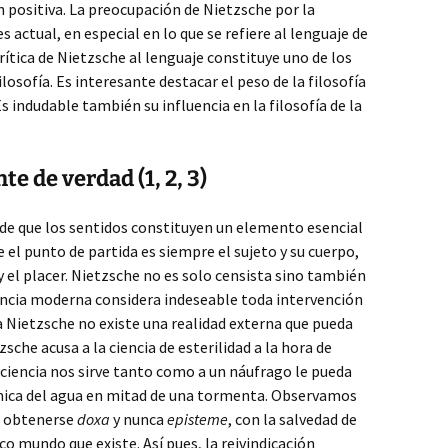
n positiva. La preocupación de Nietzsche por la
s actual, en especial en lo que se refiere al lenguaje de
 crítica de Nietzsche al lenguaje constituye uno de los
osofía. Es interesante destacar el peso de la filosofía
 indudable también su influencia en la filosofía de la
e de verdad (1, 2, 3)
 de que los sentidos constituyen un elemento esencial
 el punto de partida es siempre el sujeto y su cuerpo,
 y el placer. Nietzsche no es solo censista sino también
ciencia moderna considera indeseable toda intervención
a Nietzsche no existe una realidad externa que pueda
zsche acusa a la ciencia de esterilidad a la hora de
a ciencia nos sirve tanto como a un náufrago le pueda
mica del agua en mitad de una tormenta. Observamos
e obtenerse
doxa
y nunca
episteme
, con la salvedad de
co mundo que existe. Así pues, la reivindicación