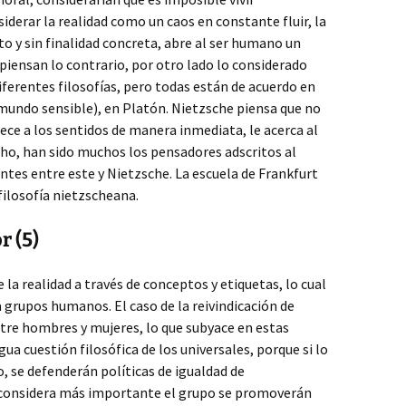
derar la realidad como un caos en constante fluir, la
o y sin finalidad concreta, abre al ser humano un
piensan lo contrario, por otro lado lo considerado
iferentes filosofías, pero todas están de acuerdo en
mundo sensible), en Platón. Nietzsche piensa que no
rece a los sentidos de manera inmediata, le acerca al
cho, han sido muchos los pensadores adscritos al
tes entre este y Nietzsche. La escuela de Frankfurt
filosofía nietzscheana.
r (5)
 la realidad a través de conceptos y etiquetas, lo cual
 grupos humanos. El caso de la reivindicación de
entre hombres y mujeres, lo que subyace en estas
gua cuestión filosófica de los universales, porque si lo
o, se defenderán políticas de igualdad de
e considera más importante el grupo se promoverán