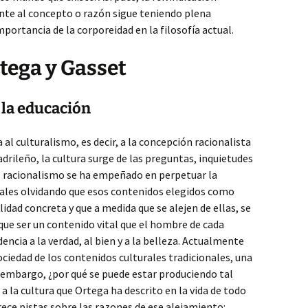
ente al concepto o razón sigue teniendo plena
mportancia de la corporeidad en la filosofía actual.
tega y Gasset
e la educación
al culturalismo, es decir, a la concepción racionalista
drileño, la cultura surge de las preguntas, inquietudes
El racionalismo se ha empeñado en perpetuar la
rales olvidando que esos contenidos elegidos como
idad concreta y que a medida que se alejen de ellas, se
 que ser un contenido vital que el hombre de cada
ncia a la verdad, al bien y a la belleza. Actualmente
ociedad de los contenidos culturales tradicionales, una
 embargo, ¿por qué se puede estar produciendo tal
a la cultura que Ortega ha descrito en la vida de todo
ece pistas sobre las razones de ese alejamiento: