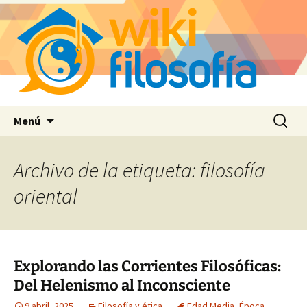
Saltar
Buscar:
Menú
al
contenido
Archivo de la etiqueta: filosofía
oriental
Explorando las Corrientes Filosóficas:
Del Helenismo al Inconsciente
9 abril, 2025
Filosofía y ética
Edad Media
,
Época