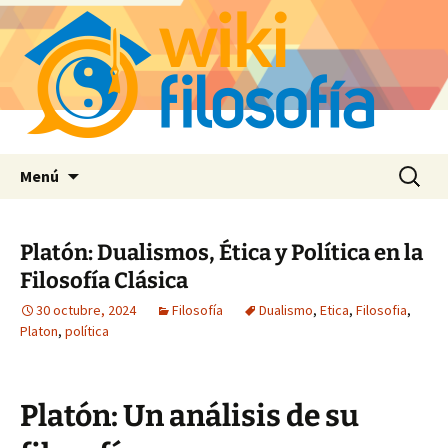
Saltar
Buscar:
Menú
al
contenido
Platón: Dualismos, Ética y Política en la
Filosofía Clásica
30 octubre, 2024
Filosofía
Dualismo
,
Etica
,
Filosofia
,
Platon
,
política
Platón: Un análisis de su