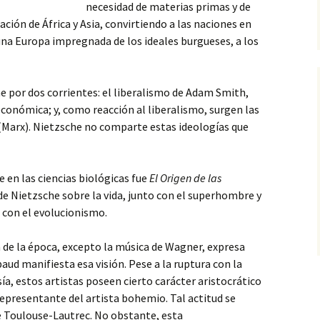
necesidad de materias primas y de
ación de África
y Asia, convirtiendo a las naciones en
una Europa impregnada de los ideales burgueses, a los
ne por dos corrientes: el liberalismo de Adam Smith,
 económica; y, como reacción al liberalismo, surgen las
s (Marx). Nietzsche no comparte estas ideologías que
en las ciencias biológicas fue
El Origen de las
e Nietzsche sobre la vida, junto con el superhombre y
n con el evolucionismo.
a de la época, excepto la música de Wagner, expresa
ud manifiesta esa visión. Pese a la ruptura con la
sía, estos artistas poseen cierto carácter aristocrático
l representante del artista bohemio. Tal actitud se
de Toulouse-Lautrec. No obstante, esta