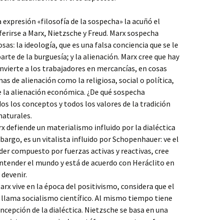
 expresión «filosofía de la sospecha» la acuñó el
ferirse a Marx, Nietzsche y Freud. Marx sospecha
s: la ideología, que es una falsa conciencia que se le
rte de la burguesía; y la alienación. Marx cree que hay
vierte a los trabajadores en mercancías, en cosas
mas de alienación como la religiosa, social o política,
 la alienación económica. ¿De qué sospecha
s los conceptos y todos los valores de la tradición
naturales.
x defiende un materialismo influido por la dialéctica
argo, es un vitalista influido por Schopenhauer: ve el
r compuesto por fuerzas activas y reactivas, cree
entender el mundo y está de acuerdo con Heráclito en
 devenir.
rx vive en la época del positivismo, considera que el
e llama socialismo científico. Al mismo tiempo tiene
ncepción de la dialéctica. Nietzsche se basa en una