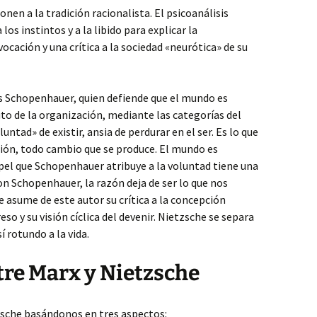
nen a la tradición racionalista. El psicoanálisis
os instintos y a la libido para explicar la
cación y una crítica a la sociedad «neurótica» de su
 es Schopenhauer, quien defiende que el mundo es
uto de la organización, mediante las categorías del
tad» de existir, ansia de perdurar en el ser. Es lo que
ión, todo cambio que se produce. El mundo es
pel que Schopenhauer atribuye a la voluntad tiene una
on Schopenhauer, la razón deja de ser lo que nos
e asume de este autor su crítica a la concepción
so y su visión cíclica del devenir. Nietzsche se separa
 rotundo a la vida.
re Marx y Nietzsche
sche basándonos en tres aspectos: