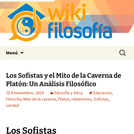
Saltar
Buscar:
Menú
al
contenido
Los Sofistas y el Mito de la Caverna de
Platón: Un Análisis Filosófico
4 noviembre, 2024
Filosofía y ética
Educacion
,
Filosofia
,
Mito de la caverna
,
Platon
,
relativismo
,
Sofistas
,
verdad
Los Sofistas