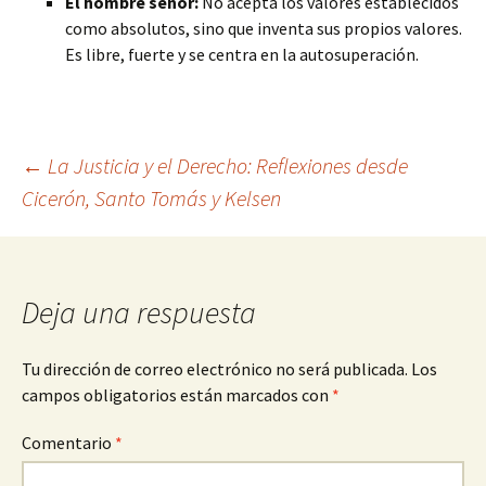
El hombre señor:
No acepta los valores establecidos
como absolutos, sino que inventa sus propios valores.
Es libre, fuerte y se centra en la autosuperación.
Navegación
←
La Justicia y el Derecho: Reflexiones desde
Cicerón, Santo Tomás y Kelsen
de
entradas
Deja una respuesta
Tu dirección de correo electrónico no será publicada.
Los
campos obligatorios están marcados con
*
Comentario
*