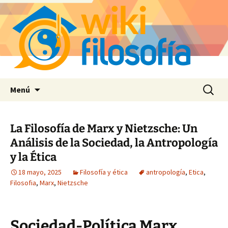
Saltar
Buscar:
Menú
al
contenido
La Filosofía de Marx y Nietzsche: Un
Análisis de la Sociedad, la Antropología
y la Ética
18 mayo, 2025
Filosofía y ética
antropología
,
Etica
,
Filosofia
,
Marx
,
Nietzsche
Sociedad-Política Marx