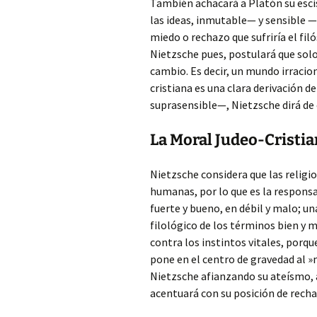
También achacará a Platón su escis
las ideas, inmutable— y sensible 
miedo o rechazo que sufriría el fi
Nietzsche pues, postulará que solo
cambio. Es decir, un mundo irracion
cristiana es una clara derivación 
suprasensible—, Nietzsche dirá de 
La Moral Judeo-Cristia
Nietzsche considera que las religio
humanas, por lo que es la respons
fuerte y bueno, en débil y malo; un
filológico de los términos bien y m
contra los instintos vitales, porqu
pone en el centro de gravedad al »má
Nietzsche afianzando su ateísmo, 
acentuará con su posición de rechaz