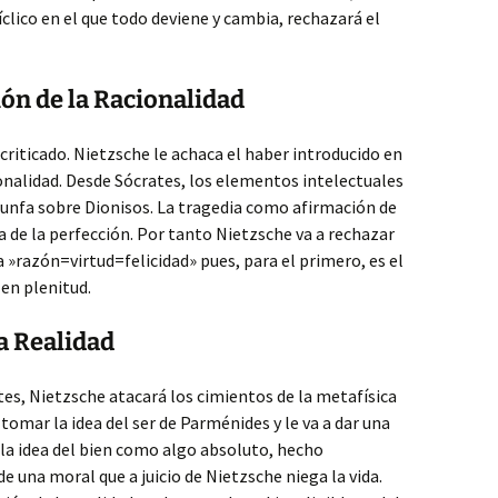
clico en el que todo deviene y cambia, rechazará el
ión de la Racionalidad
riticado. Nietzsche le achaca el haber introducido en
cionalidad. Desde Sócrates, los elementos intelectuales
iunfa sobre Dionisos. La tragedia como afirmación de
a de la perfección. Por tanto Nietzsche va a rechazar
 »razón=virtud=felicidad» pues, para el primero, es el
 en plenitud.
la Realidad
ates, Nietzsche atacará los cimientos de la metafísica
omar la idea del ser de Parménides y le va a dar una
la idea del bien como algo absoluto, hecho
e una moral que a juicio de Nietzsche niega la vida.