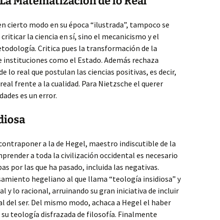
: La Matematización de lo Real
 en cierto modo en su época “ilustrada”, tampoco se
 criticar la ciencia en sí, sino el mecanicismo y el
todología. Critica pues la transformación de la
 de instituciones como el Estado. Además rechaza
lo real que postulan las ciencias positivas, es decir,
real frente a la cualidad. Para Nietzsche el querer
dades es un error.
diosa
 contraponer a la de Hegel, maestro indiscutible de la
prender a toda la civilización occidental es necesario
as por las que ha pasado, incluida las negativas.
samiento hegeliano al que llama “teología insidiosa” y
al y lo racional, arruinando su gran iniciativa de incluir
otal del ser. Del mismo modo, achaca a Hegel el haber
 su teología disfrazada de filosofía. Finalmente