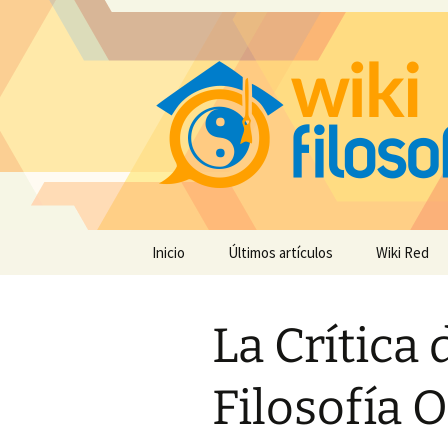
Saltar
Inicio
Últimos artículos
Wiki Red
al
contenido
La Crítica 
Filosofía O