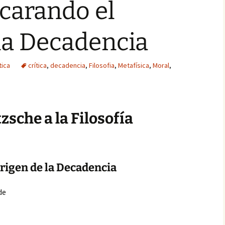
arando el
la Decadencia
tica
crítica
,
decadencia
,
Filosofia
,
Metafísica
,
Moral
,
tzsche a la Filosofía
igen de la Decadencia
de