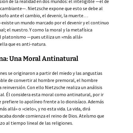
ión de la realidad en dos mundos: el inteligible —el de
—cambiante—. Nietzsche expone que esto se debe al
lósofo ante el cambio, el devenir, la muerte…
 existe un mundo marcado por el devenir y el continuo
al; el nuestro. Y como la moral y la metafísica
del platonismo —pues utiliza un »más allá»
ella que es anti-natura.
na: Una Moral Antinatural
nes se originaron a partir del miedo y las angustias
able de convertir al hombre premoral, el hombre
a reinversión. Con ello Nietzsche realiza un análisis
al. Él considera esta moral como antinatural, por ir
e prefiere lo apolíneo frente a lo dionisíaco. Además
s allá» o »cielo», y no esta vida. La vida, dirá
acaba donde comienza el reino de Dios. Ateísmo que
o al tiempo lineal de las religiones.