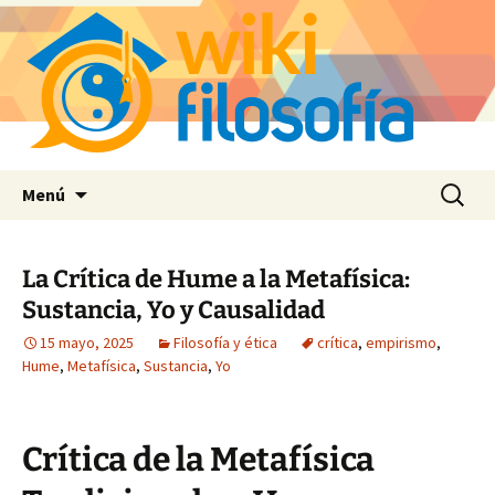
Saltar
Buscar:
Menú
al
contenido
La Crítica de Hume a la Metafísica:
Sustancia, Yo y Causalidad
15 mayo, 2025
Filosofía y ética
crítica
,
empirismo
,
Hume
,
Metafísica
,
Sustancia
,
Yo
Crítica de la Metafísica