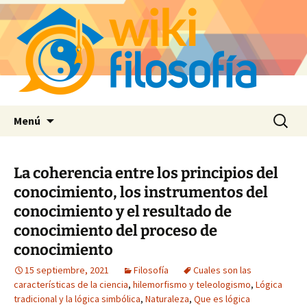
Saltar
Buscar:
Menú
al
contenido
La coherencia entre los principios del
conocimiento, los instrumentos del
conocimiento y el resultado de
conocimiento del proceso de
conocimiento
15 septiembre, 2021
Filosofía
Cuales son las
características de la ciencia
,
hilemorfismo y teleologismo
,
Lógica
tradicional y la lógica simbólica
,
Naturaleza
,
Que es lógica