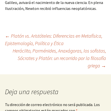
Galileo, avivará el nacimiento de la nueva ciencia. En plena
Ilustración, Newton recibió influencias neoplatónicas.
Navegación
←
Platón vs. Aristóteles: Diferencias en Metafísica,
Epistemología, Política y Ética
Heráclito, Parménides, Anaxágoras, los sofistas,
de
Sócrates y Platón: un recorrido por la filosofía
griega
→
entradas
Deja una respuesta
Tu dirección de correo electrónico no será publicada.
Los
campos obligatorios están marcados con
*