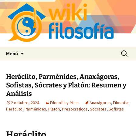
Saltar
Buscar:
Menú
al
contenido
Heráclito, Parménides, Anaxágoras,
Sofistas, Sócrates y Platón: Resumen y
Análisis
2 octubre, 2024
Filosofía y ética
Anaxágoras
,
Filosofia
,
Heráclito
,
Parménides
,
Platon
,
Presocraticos
,
Socrates
,
Sofistas
Heráclito