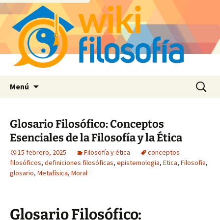
Saltar
Buscar:
Menú
al
contenido
Glosario Filosófico: Conceptos
Esenciales de la Filosofía y la Ética
15 febrero, 2025
Filosofía y ética
conceptos
filosóficos
,
definiciones filosóficas
,
epistemologia
,
Etica
,
Filosofia
,
glosario
,
Metafísica
,
Moral
Glosario Filosófico: