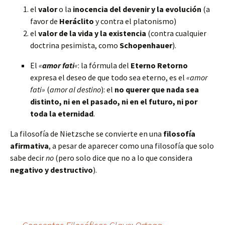
el
valor
o la
inocencia del devenir y la evolución
(a
favor de
Heráclito
y contra el platonismo)
el
valor de la vida y la existencia
(contra cualquier
doctrina pesimista, como
Schopenhauer
).
El
«
amor fati
«
: la fórmula del
Eterno Retorno
expresa el deseo de que todo sea eterno, es el
«amor
fati»
(
amor al destino
): el
no querer que nada sea
distinto, ni en el pasado, ni en el futuro, ni por
toda la eternidad
.
La filosofía de Nietzsche se convierte en una
filosofía
afirmativa
, a pesar de aparecer como una filosofía que solo
sabe decir
no
(pero solo dice que no a lo que considera
negativo y destructivo
).