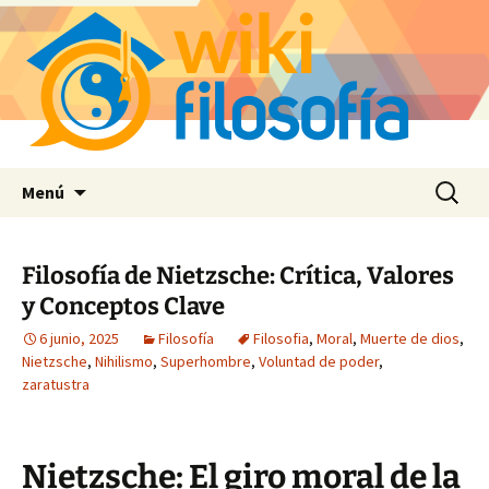
Saltar
Buscar:
Menú
al
contenido
Filosofía de Nietzsche: Crítica, Valores
y Conceptos Clave
6 junio, 2025
Filosofía
Filosofia
,
Moral
,
Muerte de dios
,
Nietzsche
,
Nihilismo
,
Superhombre
,
Voluntad de poder
,
zaratustra
Nietzsche: El giro moral de la