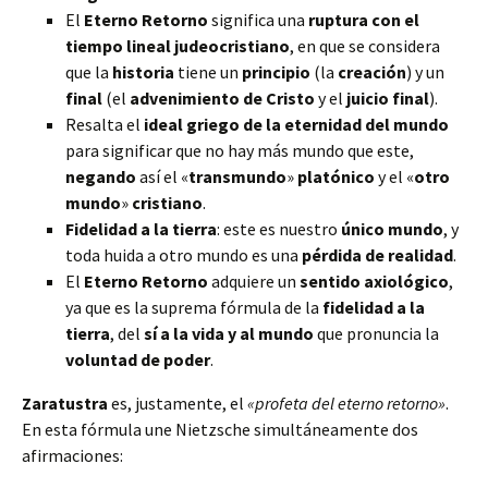
El
Eterno Retorno
significa una
ruptura con el
tiempo lineal judeocristiano
, en que se considera
que la
historia
tiene un
principio
(la
creación
) y un
final
(el
advenimiento de Cristo
y el
juicio final
).
Resalta el
ideal griego de la eternidad del mundo
para significar que no hay más mundo que este,
negando
así el «
transmundo
»
platónico
y el «
otro
mundo
»
cristiano
.
Fidelidad a la tierra
: este es nuestro
único mundo
, y
toda huida a otro mundo es una
pérdida de realidad
.
El
Eterno Retorno
adquiere un
sentido axiológico
,
ya que es la suprema fórmula de la
fidelidad a la
tierra
, del
sí a la vida y al mundo
que pronuncia la
voluntad de poder
.
Zaratustra
es, justamente, el
«profeta del eterno retorno»
.
En esta fórmula une Nietzsche simultáneamente dos
afirmaciones: