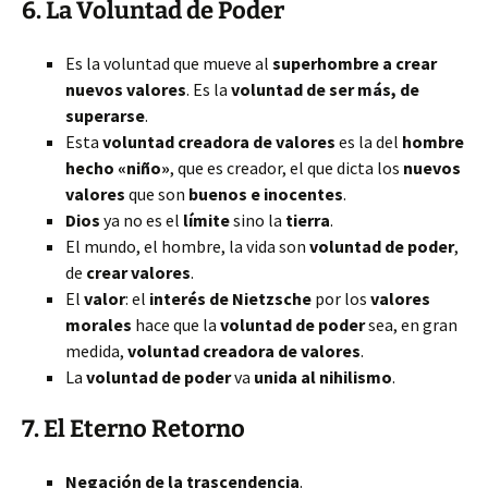
6. La
Voluntad de Poder
Es la voluntad que mueve al
superhombre a crear
nuevos valores
. Es la
voluntad de ser más, de
superarse
.
Esta
voluntad creadora de valores
es la del
hombre
hecho «niño»
, que es creador, el que dicta los
nuevos
valores
que son
buenos e inocentes
.
Dios
ya no es el
límite
sino la
tierra
.
El mundo, el hombre, la vida son
voluntad de poder
,
de
crear valores
.
El
valor
: el
interés de Nietzsche
por los
valores
morales
hace que la
voluntad de poder
sea, en gran
medida,
voluntad creadora de valores
.
La
voluntad de poder
va
unida al nihilismo
.
7. El
Eterno Retorno
Negación de la trascendencia
.