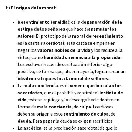
b)
El origen de la moral
:
Resentimiento
(
envidia
): es la
degeneración de la
estirpe de los señores
que hace
transmutar los
valores
. El prototipo de la
moral de resentimiento
es la
casta sacerdotal
; esta casta se empeña en
negar los
valores nobles de la vida
y los reduce a la
virtud, como
humildad o renuncia a la propia vida
.
Los esclavos hacen de su situación inferior algo
positivo, de forma que, al ser mayoría, logran crear un
ideal moral opuesto a la moral de señores
.
La
mala conciencia
: es el
veneno que inoculan los
sacerdotes
, que al prohibir y reprimir el
instinto de
vida
, este se repliega y lo descarga hacia dentro en
forma de
mala conciencia
, de
culpa
. Los dioses
deben su origen a este
sentimiento de culpa
, de
deuda
. Para pagar la deuda se exigen sacrificios.
La
ascética
: es la predicación sacerdotal de que lo