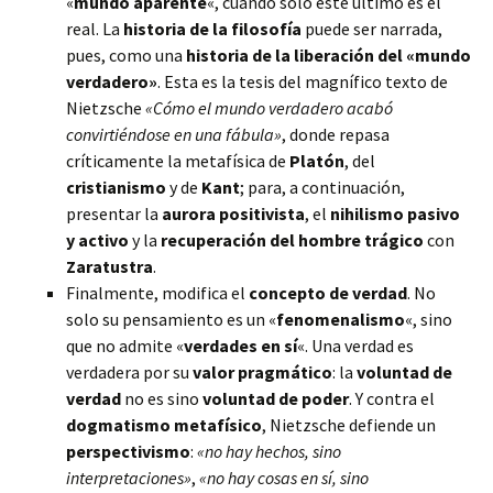
«
mundo aparente
«, cuando solo este último es el
real. La
historia de la filosofía
puede ser narrada,
pues, como una
historia de la liberación del «mundo
verdadero»
. Esta es la tesis del magnífico texto de
Nietzsche
«Cómo el mundo verdadero acabó
convirtiéndose en una fábula»
, donde repasa
críticamente la metafísica de
Platón
, del
cristianismo
y de
Kant
; para, a continuación,
presentar la
aurora positivista
, el
nihilismo pasivo
y activo
y la
recuperación del hombre trágico
con
Zaratustra
.
Finalmente, modifica el
concepto de verdad
. No
solo su pensamiento es un «
fenomenalismo
«, sino
que no admite «
verdades en sí
«. Una verdad es
verdadera por su
valor pragmático
: la
voluntad de
verdad
no es sino
voluntad de poder
. Y contra el
dogmatismo metafísico
, Nietzsche defiende un
perspectivismo
:
«no hay hechos, sino
interpretaciones»
,
«no hay cosas en sí, sino