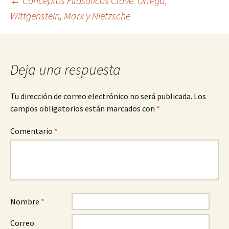
Navegación
←
Conceptos Filosóficos Clave: Ortega,
Wittgenstein, Marx y Nietzsche
de
entradas
Deja una respuesta
Tu dirección de correo electrónico no será publicada.
Los
campos obligatorios están marcados con
*
Comentario
*
Nombre
*
Correo