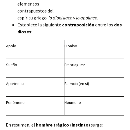
elementos
contrapuestos del
espíritu griego:
lo dionisíaco y lo apolíneo
.
Establece la siguiente
contraposición
entre los
dos
dioses
:
Apolo
Dioniso
Sueño
Embriaguez
Apariencia
Esencia
(en sí)
Fenómeno
Noúmeno
En resumen, el
hombre trágico
(
instinto
) surge: