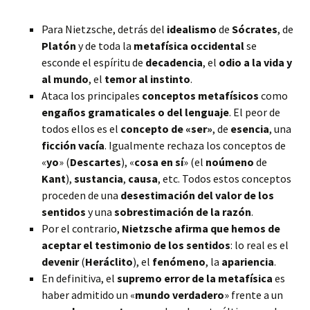
Para Nietzsche, detrás del
idealismo
de
Sócrates
, de
Platón
y de toda la
metafísica occidental
se
esconde el espíritu de
decadencia
, el
odio a la vida y
al mundo
, el
temor al instinto
.
Ataca los principales
conceptos metafísicos
como
engaños gramaticales o del lenguaje
. El peor de
todos ellos es el
concepto de «ser»
, de
esencia
, una
ficción vacía
. Igualmente rechaza los conceptos de
«
yo
» (
Descartes
), «
cosa en sí
» (el
noúmeno
de
Kant
),
sustancia
,
causa
, etc. Todos estos conceptos
proceden de una
desestimación del valor de los
sentidos
y una
sobrestimación de la razón
.
Por el contrario,
Nietzsche afirma que hemos de
aceptar el testimonio de los sentidos
: lo real es el
devenir
(
Heráclito
), el
fenómeno
, la
apariencia
.
En definitiva, el
supremo error de la metafísica
es
haber admitido un «
mundo verdadero
» frente a un