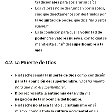
tradicionales
para acelerar su caída.
Los valores no se derrumban por sí solos,
sino que directamente son destruidos por
la
voluntad de poder
, que dice
“no a estos
valores”
.
Es la condición para que la
voluntad de
poder
cree
valores nuevos
, con lo cual se
manifiesta el “
sí
” del
superhombre a la
vida
.
4.2. La
Muerte de Dios
Nietzsche señala la
muerte de Dios
como
condición
para la aparición del superhombre
.
“Dios ha muerto
para que viva el superhombre”
.
Dios
representa la
antinomia de la vida
y la
negación de la inocencia del hombre
.
Nietzsche
no ataca
tanto al
cristianismo
en sí
mismo, como a toda la
cultura occidental
en su