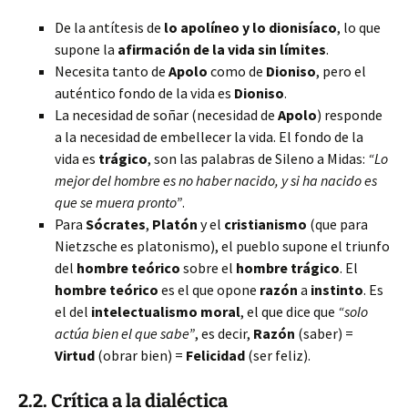
De la antítesis de
lo apolíneo y lo dionisíaco
, lo que
supone la
afirmación de la vida sin límites
.
Necesita tanto de
Apolo
como de
Dioniso
, pero el
auténtico fondo de la vida es
Dioniso
.
La necesidad de soñar (necesidad de
Apolo
) responde
a la necesidad de embellecer la vida. El fondo de la
vida es
trágico
, son las palabras de Sileno a Midas:
“Lo
mejor del hombre es no haber nacido, y si ha nacido es
que se muera pronto”
.
Para
Sócrates
,
Platón
y el
cristianismo
(que para
Nietzsche es platonismo), el pueblo supone el triunfo
del
hombre teórico
sobre el
hombre trágico
. El
hombre teórico
es el que opone
razón
a
instinto
. Es
el del
intelectualismo moral
, el que dice que
“solo
actúa bien el que sabe”
, es decir,
Razón
(saber) =
Virtud
(obrar bien) =
Felicidad
(ser feliz).
2.2. Crítica a la dialéctica