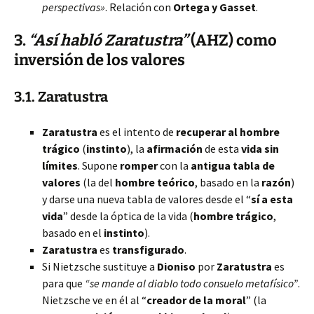
perspectivas»
. Relación con
Ortega y Gasset
.
3.
“Así habló Zaratustra”
(AHZ) como
inversión de los valores
3.1. Zaratustra
Zaratustra
es el intento de
recuperar al hombre
trágico
(
instinto
), la
afirmación
de esta
vida sin
límites
. Supone
romper
con la
antigua tabla de
valores
(la del
hombre teórico
, basado en la
razón
)
y darse una nueva tabla de valores desde el “
sí a esta
vida
” desde la óptica de la vida (
hombre trágico
,
basado en el
instinto
).
Zaratustra
es
transfigurado
.
Si Nietzsche sustituye a
Dioniso
por
Zaratustra
es
para que
“se mande al diablo todo consuelo metafísico”
.
Nietzsche ve en él al “
creador de la moral
” (la