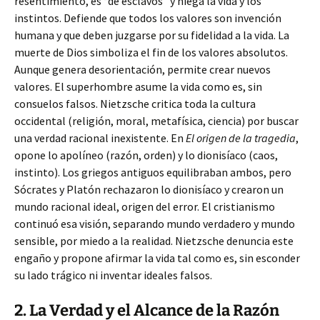
resentimiento, es “de esclavos” y niega la vida y los
instintos. Defiende que todos los valores son invención
humana y que deben juzgarse por su fidelidad a la vida. La
muerte de Dios simboliza el fin de los valores absolutos.
Aunque genera desorientación, permite crear nuevos
valores. El superhombre asume la vida como es, sin
consuelos falsos. Nietzsche critica toda la cultura
occidental (religión, moral, metafísica, ciencia) por buscar
una verdad racional inexistente. En
El origen de la tragedia
,
opone lo apolíneo (razón, orden) y lo dionisíaco (caos,
instinto). Los griegos antiguos equilibraban ambos, pero
Sócrates y Platón rechazaron lo dionisíaco y crearon un
mundo racional ideal, origen del error. El cristianismo
continuó esa visión, separando mundo verdadero y mundo
sensible, por miedo a la realidad. Nietzsche denuncia este
engaño y propone afirmar la vida tal como es, sin esconder
su lado trágico ni inventar ideales falsos.
2. La Verdad y el Alcance de la Razón