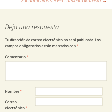
Fundamentos del Pensamiento Marxista
→
de
entradas
Deja una respuesta
Tu dirección de correo electrónico no será publicada.
Los
campos obligatorios están marcados con
*
Comentario
*
Nombre
*
Correo
electrónico
*