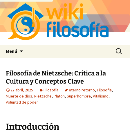
Saltar
Buscar:
Menú
al
contenido
Filosofía de Nietzsche: Crítica a la
Cultura y Conceptos Clave
27 abril, 2025
Filosofía
eterno retorno
,
Filosofia
,
Muerte de dios
,
Nietzsche
,
Platon
,
Superhombre
,
Vitalismo
,
Voluntad de poder
Introducción