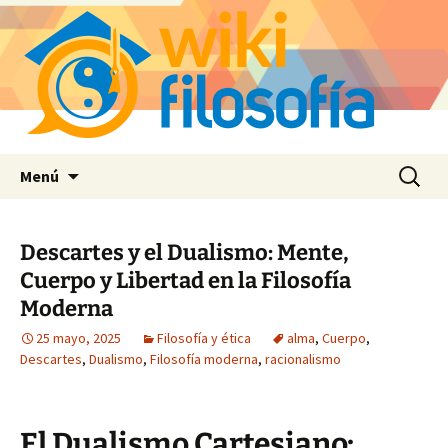
Saltar
Buscar:
Menú
al
contenido
Descartes y el Dualismo: Mente,
Cuerpo y Libertad en la Filosofía
Moderna
25 mayo, 2025
Filosofía y ética
alma
,
Cuerpo
,
Descartes
,
Dualismo
,
Filosofía moderna
,
racionalismo
El Dualismo Cartesiano: