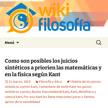
Saltar
Buscar:
Menú
al
contenido
Como son posibles los juicios
sintéticos a priorien las matemáticas y
en la física según Kant
11 marzo, 2016
Filosofía y ética
Chuleta de los juicios
sinteticos a priori kant
,
Comentario de texto Kant: los juicios
sinteticos a priori
,
Ilusión trascendental kant
,
Kant
,
Metafisica y
ciencia kant
,
Por eso Kant los llama intuiciones puras o formas
apriori de la sensibilidad