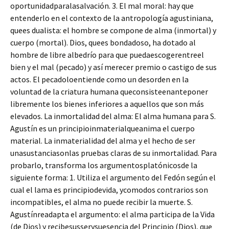
oportunidadparalasalvación. 3. El mal moral: hay que
entenderlo en el contexto de la antropología agustiniana,
quees dualista: el hombre se compone de alma (inmortal) y
cuerpo (mortal). Dios, quees bondadoso, ha dotado al
hombre de libre albedrío para que puedaescogerentreel
bien y el mal (pecado) y así merecer premio o castigo de sus
actos. El pecadoloentiende como un desorden en la
voluntad de la criatura humana queconsisteenanteponer
libremente los bienes inferiores a aquellos que son más
elevados. La inmortalidad del alma: El alma humana para S.
Agustín es un principioinmaterialqueanima el cuerpo
material. La inmaterialidad del alma y el hecho de ser
unasustanciasonlas pruebas claras de su inmortalidad. Para
probarlo, transforma los argumentosplatónicosde la
siguiente forma: 1. Utiliza el argumento del Fedón según el
cual el lama es principiodevida, ycomodos contrarios son
incompatibles, el alma no puede recibir la muerte. S.
Agustínreadapta el argumento: el alma participa de la Vida
(de Dios) y recibesusserysuesencia del Principio (Dios), que