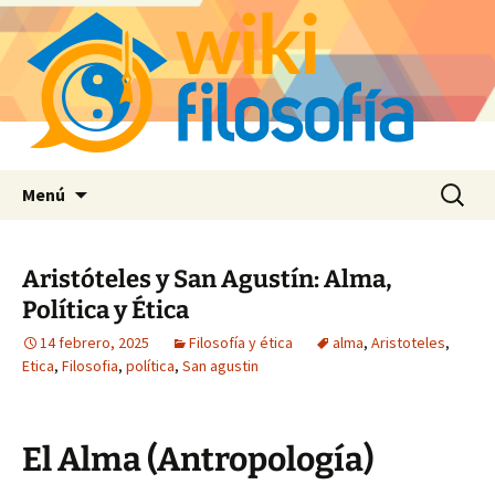
Saltar
Buscar:
Menú
al
contenido
Aristóteles y San Agustín: Alma,
Política y Ética
14 febrero, 2025
Filosofía y ética
alma
,
Aristoteles
,
Etica
,
Filosofia
,
política
,
San agustin
El Alma (Antropología)