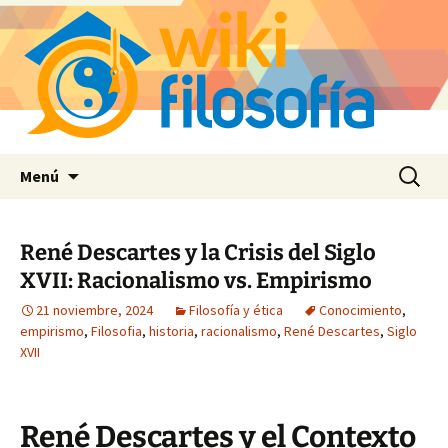
Saltar
Buscar:
Menú
al
contenido
René Descartes y la Crisis del Siglo
XVII: Racionalismo vs. Empirismo
21 noviembre, 2024
Filosofía y ética
Conocimiento
,
empirismo
,
Filosofia
,
historia
,
racionalismo
,
René Descartes
,
Siglo
XVII
René Descartes y el Contexto