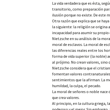
La vida verdadera que es ésta, segú
transitorio, como preparación para
ilusión porque no existe. De este 
Otra razón que explica que se haya 
la siguiente: la religión se origin
incapacidad para asumir su propio 
Nietzsche en su análisis de la mora
moral de esclavos. La moral de esc
las diferencias reales entre los ho
forma de vida superior (la noble) 
al prójimo. No crean valores, sino 
Nietzsche considera que el cristia
fomentan valores contranaturales p
sentimientos que la afirman. La mor
humildad, la culpa, el pecado.
La moral de señores o noble nace d
que crea valores.
Al principio, en la cultura griega, l
poderoso y el mejor. Sin embargo, 