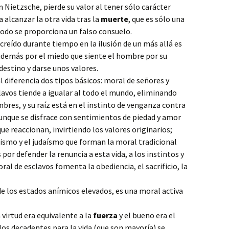
n Nietzsche, pierde su valor al tener sólo carácter
 alcanzar la otra vida tras la
muerte
, que es sólo una
modo se proporciona un falso consuelo.
creído durante tiempo en la ilusión de un más allá es
a además por el miedo que siente el hombre por su
destino y darse unos valores.
l diferencia dos tipos básicos: moral de señores y
lavos tiende a igualar al todo el mundo, eliminando
mbres, y su raíz está en el instinto de venganza contra
aunque se disfrace con sentimientos de piedad y amor
que reaccionan, invirtiendo los valores originarios;
nismo y el judaísmo que forman la moral tradicional
or defender la renuncia a esta vida, a los instintos y
al de esclavos fomenta la obediencia, el sacrificio, la
e los estados anímicos elevados, es una moral activa
a virtud era equivalente a la
fuerza
y el bueno era el
los decadentes para la vida (que son mayoría) se