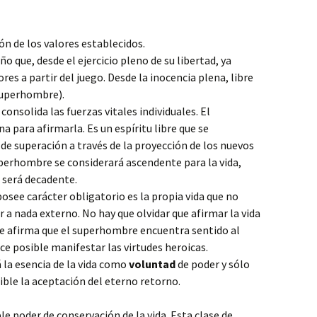
ón de los valores establecidos.
ño que, desde el ejercicio pleno de su libertad, ya
res a partir del juego. Desde la inocencia plena, libre
 superhombre).
onsolida las fuerzas vitales individuales. El
a para afirmarla. Es un espíritu libre que se
n de superación a través de la proyección de los nuevos
uperhombre se considerará ascendente para la vida,
l será decadente.
osee carácter obligatorio es la propia vida que no
ir a nada externo. No hay que olvidar que afirmar la vida
he afirma que el superhombre encuentra sentido al
ce posible manifestar las virtudes heroicas.
la esencia de la vida como
voluntad
de poder y sólo
ible la aceptación del eterno retorno.
e poder de conservación de la vida. Esta clase de