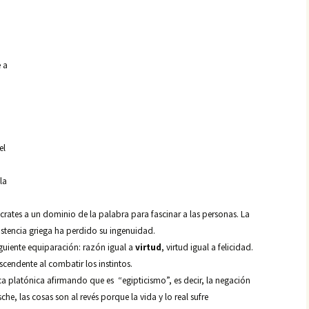
e a
a
el
la
crates a un dominio de la palabra para fascinar a las personas. La
xistencia griega ha perdido su ingenuidad.
iguiente equiparación: razón igual a
virtud
, virtud igual a felicidad.
scendente al combatir los instintos.
ca platónica afirmando que es “egipticismo”, es decir, la negación
che, las cosas son al revés porque la vida y lo real sufre