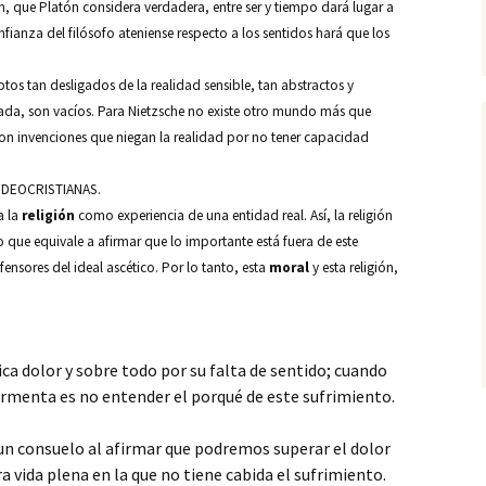
n, que Platón considera verdadera, entre ser y tiempo dará lugar a
fianza del filósofo ateniense respecto a los sentidos hará que los
ptos tan desligados de la realidad sensible, tan abstractos y
 nada, son vacíos. Para Nietzsche no existe otro mundo más que
 son invenciones que niegan la realidad por no tener capacidad
JUDEOCRISTIANAS.
a la
religión
como experiencia de una entidad real. Así, la religión
lo que equivale a afirmar que lo importante está fuera de este
ensores del ideal ascético. Por lo tanto, esta
moral
y esta religión,
ca dolor y sobre todo por su falta de sentido; cuando
rmenta es no entender el porqué de este sufrimiento.
 un consuelo al afirmar que podremos superar el dolor
 vida plena en la que no tiene cabida el sufrimiento.