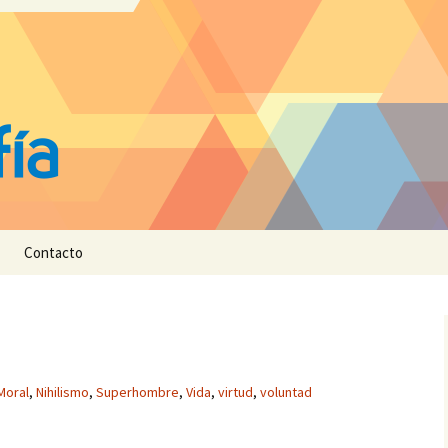
Contacto
Moral
,
Nihilismo
,
Superhombre
,
Vida
,
virtud
,
voluntad