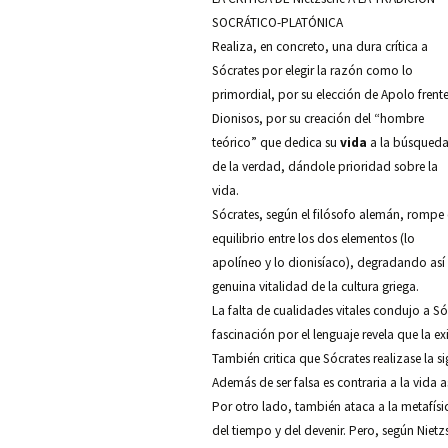
SOCRÁTICO-PLATÓNICA
Realiza, en concreto, una dura crítica a
Sócrates por elegir la razón como lo
primordial, por su elección de Apolo frent
Dionisos, por su creación del “hombre
teórico” que dedica su
vida
a la búsqued
de la verdad, dándole prioridad sobre la
vida.
Sócrates, según el filósofo alemán, rompe 
equilibrio entre los dos elementos (lo
apolíneo y lo dionisíaco), degradando así 
genuina vitalidad de la cultura griega.
La
falta de cualidades vitales condujo a Só
fascinación por el lenguaje revela que la e
También critica que Sócrates realizase la s
Además de ser falsa es contraria a la vida a
Por otro lado, también ataca a la metafísi
del tiempo y del devenir. Pero, según Nietzs