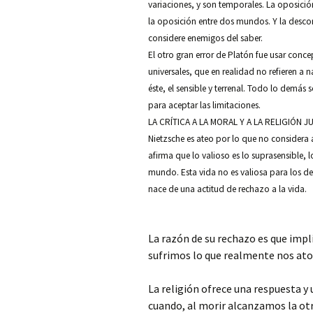
variaciones, y son temporales. La oposició
la oposición entre dos mundos. Y la descon
considere enemigos del saber.
El otro gran error de Platón fue usar conce
universales, que en realidad no refieren a
éste, el sensible y terrenal. Todo lo demás
para aceptar las limitaciones.
LA CRÍTICA A LA MORAL Y A LA RELIGIÓN 
Nietzsche es ateo por lo que no considera 
afirma que lo valioso es lo suprasensible, 
mundo. Esta vida no es valiosa para los def
nace de una actitud de rechazo a la vida.
La razón de su rechazo es que impli
sufrimos lo que realmente nos ato
La religión ofrece una respuesta y
cuando, al morir alcanzamos la otra