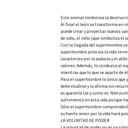
Este animal simboliza la destrucci
Al final el león se transforma en ni
puede crear y proyectar nuevos valo
de odio, el niño (que simboliza el
Con la llegada del superhombre se c
superhombre prioriza la vida terren
caracteriza por la audacia y el afá
valores. Además, lo conduzca al s
mientras que lo que se aparte de é
Para el superhombre lo único que p
debe eludirse y la afirma sin recurr
es quererla tal y como es. Nietzsc
sufrimiento en esta vida porque ha
Sólo el superhombre comprenderá 
su fuerte amor por la vida hará pos
LA VOLUNTAD DE PODER
La voluntad de poder no es un simpl