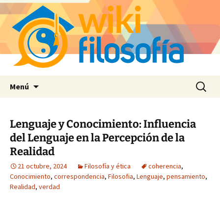
Saltar
Buscar:
Menú
al
contenido
Lenguaje y Conocimiento: Influencia
del Lenguaje en la Percepción de la
Realidad
21 octubre, 2024
Filosofía y ética
coherencia
,
Conocimiento
,
correspondencia
,
Filosofia
,
Lenguaje
,
pensamiento
,
Realidad
,
verdad