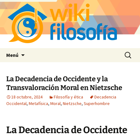
Saltar
Buscar:
Menú
al
contenido
La Decadencia de Occidente y la
Transvaloración Moral en Nietzsche
18 octubre, 2024
Filosofía y ética
Decadencia
Occidental
,
Metafísica
,
Moral
,
Nietzsche
,
Superhombre
La Decadencia de Occidente