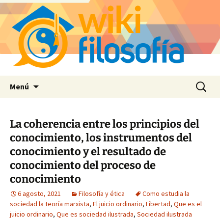
Saltar
Buscar:
Menú
al
contenido
La coherencia entre los principios del
conocimiento, los instrumentos del
conocimiento y el resultado de
conocimiento del proceso de
conocimiento
6 agosto, 2021
Filosofía y ética
Como estudia la
sociedad la teoría marxista
,
El juicio ordinario
,
Libertad
,
Que es el
juicio ordinario
,
Que es sociedad ilustrada
,
Sociedad ilustrada