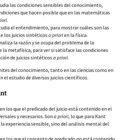
tudia las condiciones sensibles del conocimiento,
ndiciones que hacen posible que en las matemáticas
iori
.
studia el entendimiento, para mostrar cuáles son las
 los juicios sintéticos
a priori
en la física.
analiza la razón y se ocupa del problema de la
 la metafísica, para ver si satisface las condiciones
ción de juicios sintéticos
a priori
.
ímites del conocimiento, tanto en las ciencias como en
n el estudio de diversos juicios científicos.
ant
 en los que el predicado del juicio está contenido en el
versales y necesarios. Son
a priori
, lo que para Kant
la experiencia sensible, sino del análisis mental del
s en los que el concepto de predicado no está contenido