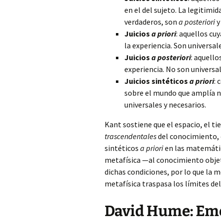
en el del sujeto. La legitimi
verdaderos, son
a posteriori
y
Juicios
a priori
: aquellos c
la experiencia. Son universal
Juicios
a posteriori
: aquello
experiencia. No son universal
Juicios sintéticos
a priori
:
sobre el mundo que amplía n
universales y necesarios.
Kant sostiene que el espacio, el ti
trascendentales
del conocimiento, es
sintéticos
a priori
en las matemática
metafísica —al conocimiento objet
dichas condiciones, por lo que la me
metafísica traspasa los límites de
David Hume: Emo