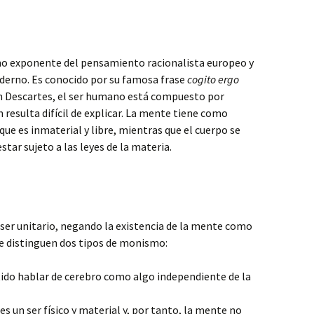
mo exponente del pensamiento racionalista europeo y
derno. Es conocido por su famosa frase
cogito ergo
ún Descartes, el ser humano está compuesto por
resulta difícil de explicar. La mente tiene como
ue es inmaterial y libre, mientras que el cuerpo se
star sujeto a las leyes de la materia.
ser unitario, negando la existencia de la mente como
 Se distinguen dos tipos de monismo:
tido hablar de cerebro como algo independiente de la
es un ser físico y material y, por tanto, la mente no