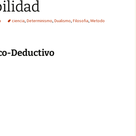
ilidad
a
ciencia
,
Determinismo
,
Dualismo
,
Filosofia
,
Metodo
co-Deductivo