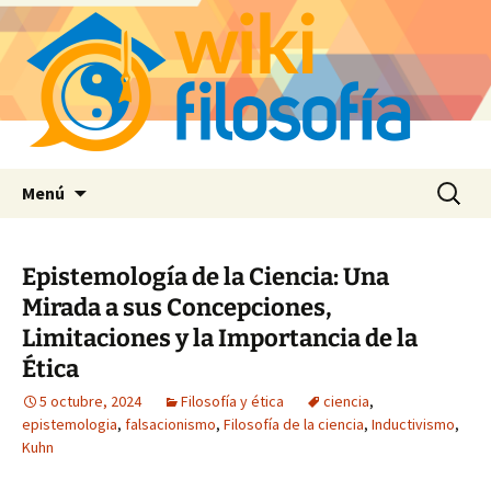
Saltar
Buscar:
Menú
al
contenido
Epistemología de la Ciencia: Una
Mirada a sus Concepciones,
Limitaciones y la Importancia de la
Ética
5 octubre, 2024
Filosofía y ética
ciencia
,
epistemologia
,
falsacionismo
,
Filosofía de la ciencia
,
Inductivismo
,
Kuhn