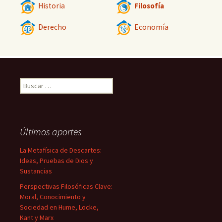
Historia
Filosofía
Derecho
Economía
Buscar:
Últimos aportes
La Metafísica de Descartes:
Ideas, Pruebas de Dios y
Sustancias
Perspectivas Filosóficas Clave:
Moral, Conocimiento y
Sociedad en Hume, Locke,
Kant y Marx