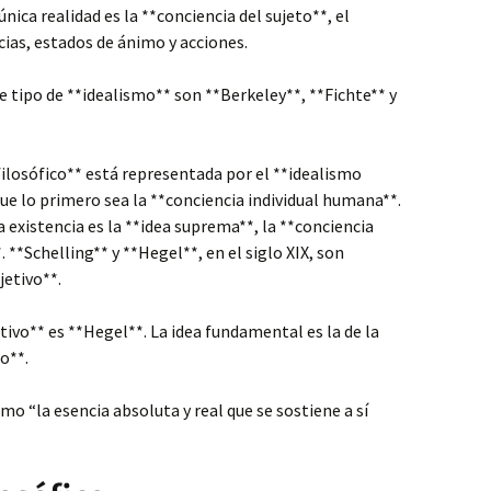
única realidad es la **conciencia del sujeto**, el
cias, estados de ánimo y acciones.
e tipo de **idealismo** son **Berkeley**, **Fichte** y
filosófico** está representada por el **idealismo
que lo primero sea la **conciencia individual humana**.
a existencia es la **idea suprema**, la **conciencia
. **Schelling** y **Hegel**, en el siglo XIX, son
jetivo**.
tivo** es **Hegel**. La idea fundamental es la de la
o**.
mo “la esencia absoluta y real que se sostiene a sí