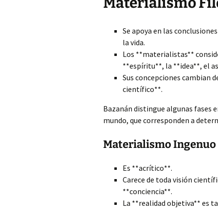
Materialismo Fil
Se apoya en las conclusiones 
la vida.
Los **materialistas** conside
**espíritu**, la **idea**, el 
Sus concepciones cambian de
científico**.
Bazanán distingue algunas fases en
mundo, que corresponden a determ
Materialismo Ingenuo
Es **acrítico**.
Carece de toda visión científi
**conciencia**.
La **realidad objetiva** es t