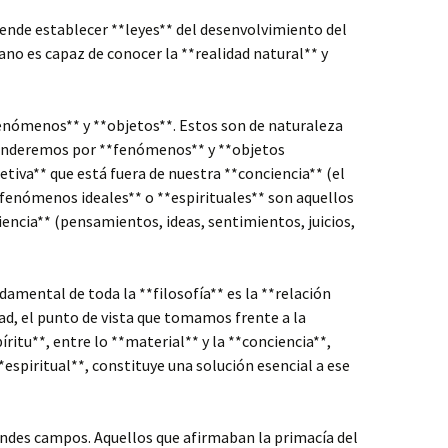
etende establecer **leyes** del desenvolvimiento del
ano es capaz de conocer la **realidad natural** y
enómenos** y **objetos**. Estos son de naturaleza
tenderemos por **fenómenos** y **objetos
etiva** que está fuera de nuestra **conciencia** (el
 **fenómenos ideales** o **espirituales** son aquellos
encia** (pensamientos, ideas, sentimientos, juicios,
damental de toda la **filosofía** es la **relación
idad, el punto de vista que tomamos frente a la
ritu**, entre lo **material** y la **conciencia**,
**espiritual**, constituye una solución esencial a ese
randes campos. Aquellos que afirmaban la primacía del