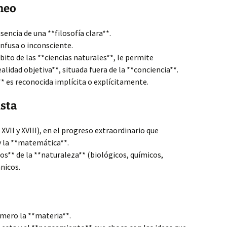
neo
sencia de una **filosofía clara**.
onfusa o inconsciente.
ito de las **ciencias naturales**, le permite
alidad objetiva**, situada fuera de la **conciencia**.
** es reconocida implícita o explícitamente.
sta
XVII y XVIII), en el progreso extraordinario que
y la **matemática**.
** de la **naturaleza** (biológicos, químicos,
ánicos.
mero la **materia**.