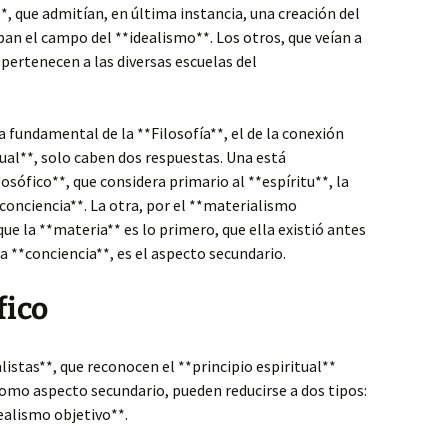
*, que admitían, en última instancia, una creación del
an el campo del **idealismo**. Los otros, que veían a
 pertenecen a las diversas escuelas del
a fundamental de la **Filosofía**, el de la conexión
tual**, solo caben dos respuestas. Una está
osófico**, que considera primario al **espíritu**, la
*conciencia**. La otra, por el **materialismo
 que la **materia** es lo primero, que ella existió antes
a **conciencia**, es el aspecto secundario.
fico
istas**, que reconocen el **principio espiritual**
omo aspecto secundario, pueden reducirse a dos tipos:
dealismo objetivo**.