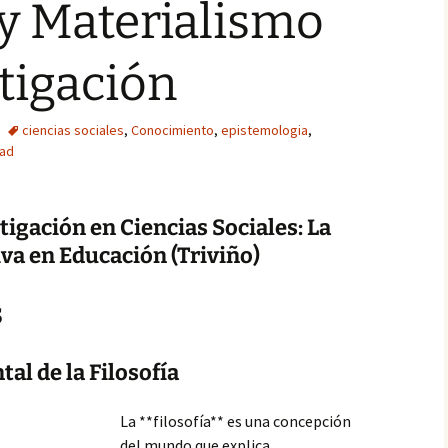
y Materialismo
stigación
ciencias sociales
,
Conocimiento
,
epistemologia
,
ad
tigación en Ciencias Sociales: La
iva en Educación (Triviño)
s
l de la Filosofía
La **filosofía** es una concepción
del mundo que explica