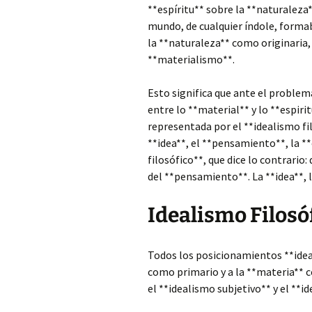
**espíritu** sobre la **naturaleza*
mundo, de cualquier índole, formab
la **naturaleza** como originaria,
**materialismo**.
Esto significa que ante el problem
entre lo **material** y lo **espiri
representada por el **idealismo fil
**idea**, el **pensamiento**, la *
filosófico**, que dice lo contrario:
del **pensamiento**. La **idea**, l
Idealismo Filosó
Todos los posicionamientos **ideal
como primario y a la **materia** c
el **idealismo subjetivo** y el **i