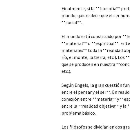
Finalmente, si la **filosofía** pr
mundo, quiere decir que el ser hum
**social**.
El mundo está constituido por **f
**material** o **espiritual**. En
materiales** toda la **realidad obj
río, el monte, la tierra, etc.). Los
que se producen en nuestra **conci
etc.).
Según Engels, la gran cuestión fun
entre el pensar y el ser**. En real
conexión entre **materia** y **espí
entre la **realidad objetiva** y la 
problema básico.
Los filósofos se dividían en dos g