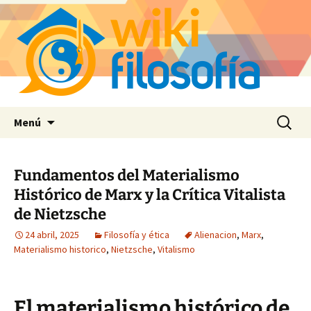
Saltar
Buscar:
Menú
al
contenido
Fundamentos del Materialismo
Histórico de Marx y la Crítica Vitalista
de Nietzsche
24 abril, 2025
Filosofía y ética
Alienacion
,
Marx
,
Materialismo historico
,
Nietzsche
,
Vitalismo
El materialismo histórico de