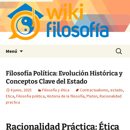
Saltar
Buscar:
Menú
al
contenido
Filosofía Política: Evolución Histórica y
Conceptos Clave del Estado
4 junio, 2025
Filosofía y ética
Contractualismo
,
estado
,
Etica
,
Filosofia politica
,
Historia de la filosofía
,
Platon
,
Racionalidad
practica
Racionalidad Práctica: Ética