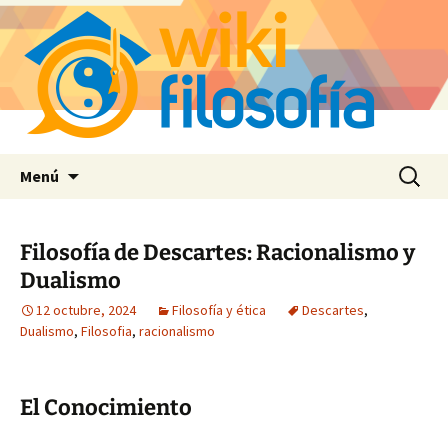
Saltar
Buscar:
Menú
al
contenido
Filosofía de Descartes: Racionalismo y
Dualismo
12 octubre, 2024
Filosofía y ética
Descartes
,
Dualismo
,
Filosofia
,
racionalismo
El Conocimiento