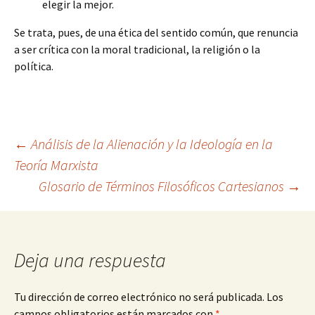
elegir la mejor.
Se trata, pues, de una ética del sentido común, que renuncia
a ser crítica con la moral tradicional, la religión o la
política.
Navegación
←
Análisis de la Alienación y la Ideología en la
Teoría Marxista
Glosario de Términos Filosóficos Cartesianos
→
de
entradas
Deja una respuesta
Tu dirección de correo electrónico no será publicada.
Los
campos obligatorios están marcados con
*