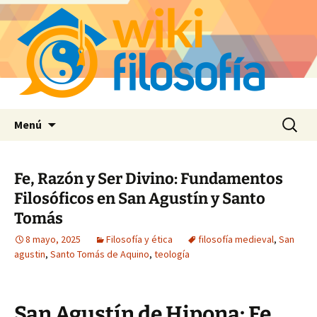
Saltar
Buscar:
Menú
al
contenido
Fe, Razón y Ser Divino: Fundamentos
Filosóficos en San Agustín y Santo
Tomás
8 mayo, 2025
Filosofía y ética
filosofía medieval
,
San
agustin
,
Santo Tomás de Aquino
,
teología
San Agustín de Hipona: Fe,