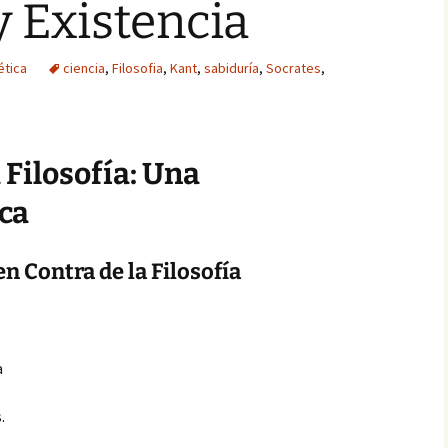
y Existencia
ética
ciencia
,
Filosofia
,
Kant
,
sabiduría
,
Socrates
,
 Filosofía: Una
ica
n Contra de la Filosofía
a
.