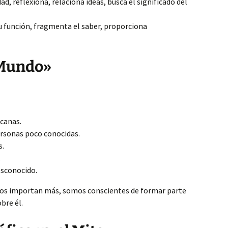
dad, reflexiona, relaciona ideas, busca el significado del
 su función, fragmenta el saber, proporciona
«Mundo»
canas.
ersonas poco conocidas.
s.
.
esconocido.
nos importan más, somos conscientes de formar parte
bre él.