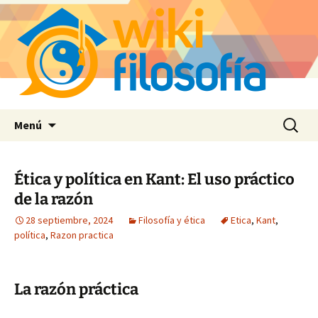
Saltar
Buscar:
Menú
al
contenido
Ética y política en Kant: El uso práctico
de la razón
28 septiembre, 2024
Filosofía y ética
Etica
,
Kant
,
política
,
Razon practica
La razón práctica